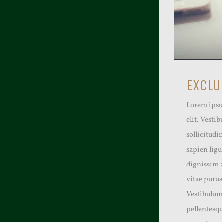
EXCLU
Lorem ipsu
elit. Vesti
sollicitudi
sapien lig
dignissim 
vitae purus
Vestibulum 
pellentesqu