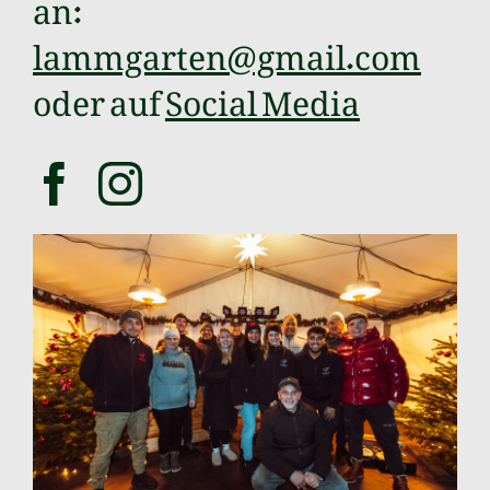
an:
lammgarten@gmail.com
oder
auf
Social Media